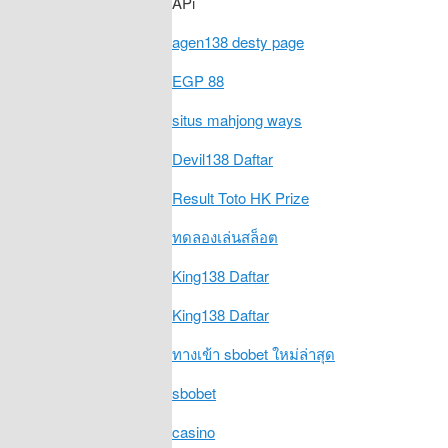
APi
agen138 desty page
EGP 88
situs mahjong ways
Devil138 Daftar
Result Toto HK Prize
ทดลองเล่นสล็อต
King138 Daftar
King138 Daftar
ทางเข้า sbobet ใหม่ล่าสุด
sbobet
casino