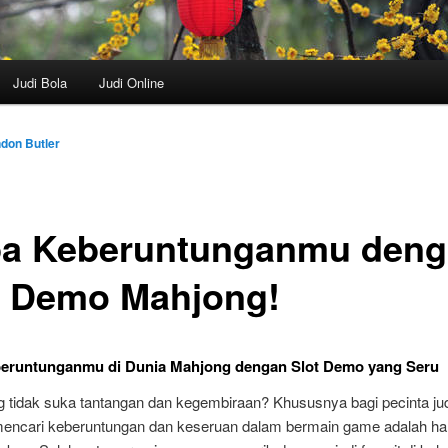
Judi Bola
Judi Online
don Butler
a Keberuntunganmu deng
t Demo Mahjong!
eruntunganmu di Dunia Mahjong dengan Slot Demo yang Seru
 tidak suka tantangan dan kegembiraan? Khususnya bagi pecinta judi
mencari keberuntungan dan keseruan dalam bermain game adalah ha