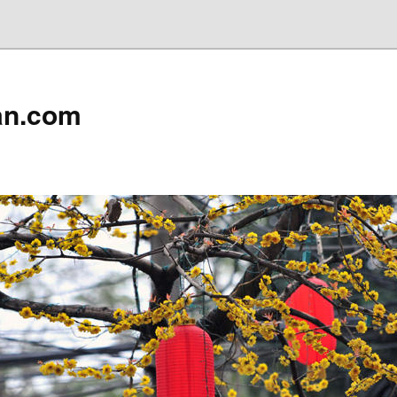
ian.com