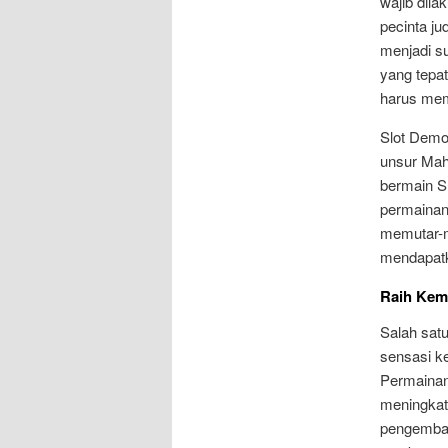
wajib dila
pecinta ju
menjadi su
yang tepa
harus mem
Slot Demo
unsur Mah
bermain S
permainan
memutar-m
mendapat
Raih Kem
Salah sat
sensasi k
Permainan 
meningkat
pengemban