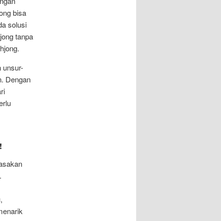
angan
ong bisa
da solusi
jong tanpa
hjong.
 unsur-
n. Dengan
ri
erlu
!
rasakan
.
,
menarik