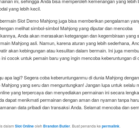
mainan ini, sehingga Anda bisa memperoleh kemenangan yang lebih 
al yang lebih kecil.
u, bermain Slot Demo Mahjong juga bisa memberikan pengalaman yan
Dengan melihat simbol-simbol Mahjong yang diputar dan mencoba
kannya, Anda akan merasakan ketegangan dan kegembiraan yang
rmain Mahjong asli. Namun, karena aturan yang lebih sederhana, And
atir akan kebingungan atau kesulitan dalam bermain. Ini juga membu
 ini cocok untuk pemain baru yang ingin mencoba keberuntungan di 
ggu apa lagi? Segera coba keberuntunganmu di dunia Mahjong denga
 Mahjong yang seru dan menguntungkan! Jangan lupa untuk selalu 
 online yang terpercaya dan menyediakan permainan ini secara lengk
nda dapat menikmati permainan dengan aman dan nyaman tanpa haru
amanan data pribadi dan transaksi Anda. Selamat mencoba dan se
!
ulis dalam
Slot Online
oleh
Brandon Butler
. Buat penanda ke
permalink
.