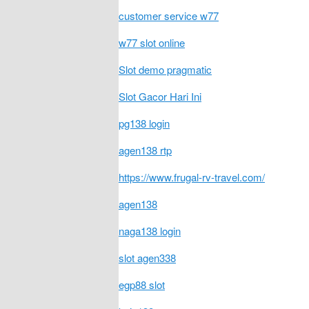
customer service w77
w77 slot online
Slot demo pragmatic
Slot Gacor Hari Ini
pg138 login
agen138 rtp
https://www.frugal-rv-travel.com/
agen138
naga138 login
slot agen338
egp88 slot