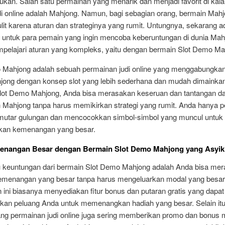
kukan. Salah satu permainan yang menarik dan menjadi favorit di kal
di online adalah Mahjong. Namun, bagi sebagian orang, bermain Mahj
lit karena aturan dan strateginya yang rumit. Untungnya, sekarang a
t untuk para pemain yang ingin mencoba keberuntungan di dunia Mah
pelajari aturan yang kompleks, yaitu dengan bermain Slot Demo Ma
 Mahjong adalah sebuah permainan judi online yang menggabungkan
jong dengan konsep slot yang lebih sederhana dan mudah dimainka
lot Demo Mahjong, Anda bisa merasakan keseruan dan tantangan da
 Mahjong tanpa harus memikirkan strategi yang rumit. Anda hanya p
utar gulungan dan mencocokkan simbol-simbol yang muncul untuk
kan kemenangan yang besar.
enangan Besar dengan Bermain Slot Demo Mahjong yang Asyik
u keuntungan dari bermain Slot Demo Mahjong adalah Anda bisa me
emenangan yang besar tanpa harus mengeluarkan modal yang besar
ini biasanya menyediakan fitur bonus dan putaran gratis yang dapat
kan peluang Anda untuk memenangkan hadiah yang besar. Selain itu
g permainan judi online juga sering memberikan promo dan bonus 