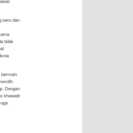
besar
g seru dan
 sama
a tidak
at
dunia
n bermain
memilih
ap. Dengan
s khawatir
moga