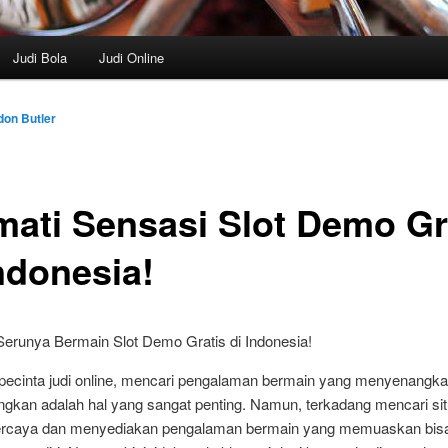
Judi Bola
Judi Online
don Butler
mati Sensasi Slot Demo Gr
Indonesia!
erunya Bermain Slot Demo Gratis di Indonesia!
 pecinta judi online, mencari pengalaman bermain yang menyenangk
gkan adalah hal yang sangat penting. Namun, terkadang mencari situ
ercaya dan menyediakan pengalaman bermain yang memuaskan bisa