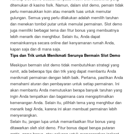
ditemukan di kasino fisik. Namun, dalam slot demo, pemain tidak
perlu memasukkan koin atau menarik tuas untuk memutar
gulungan. Semua yang perlu dilakukan adalah memilih taruhan
dan menekan tombol putar untuk memulai permainan. Slot demo
juga memiliki berbagai tema dan fitur bonus yang membuatnya
lebih menarik dan menghibur. Selain itu, Anda dapat
memainkannya secara online dari kenyamanan rumah Anda,
kapan saja dan di mana saja.
Tips dan Trik untuk Menikmati Serunya Bermain Slot Demo
Meskipun bermain slot demo tidak membutuhkan strategi yang
rumit, ada beberapa tips dan trik yang dapat membantu Anda
menikmati permainan dengan lebih baik. Pertama, pastikan Anda
memahami aturan dan pembayaran untuk setiap permainan. Ini
akan membantu Anda memutuskan berapa banyak taruhan yang
ingin Anda tempatkan dan bagaimana cara mengoptimalkan
kemenangan Anda. Selain itu, pilihlah tema yang menghibur dan
menarik bagi Anda, karena ini akan membuat permainan lebih
menyenangkan.
Selain itu, jangan lupa untuk memanfaatkan fitur bonus yang
ditawarkan oleh slot demo. Fitur bonus dapat berupa putaran
gratis, game bonus, atau peluang untuk memenangkan jackpot.