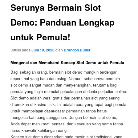
Serunya Bermain Slot
Demo: Panduan Lengkap
untuk Pemula!
Ditulis pada
Juni 10, 2026
oleh
Brandon Butler
Mengenal dan Memahami Konsep Slot Demo untuk Pemula
Bagi sebagian orang, bermain slot demo mungkin terdengar
seperti hal yang baru dan asing. Namun, sebenarnya bermain
slot demo sangat mudah dan menyenangkan, terutama bagi
pemula yang ingin memulai petualangan di dunia perjudian online.
Slot demo adalah versi gratis dari permainan slot yang sering
ditemukan di kasino fisik. Ini adalah cara yang tepat bagi pemula
untuk mempelajari dasar-dasar permainan tanpa harus
mengeluarkan uang sungguhan. Dengan bermain slot demo,
Anda dapat menikmati sensasi dan keseruan yang sama tanpa
harus khawatir kehilangan uang.
Konsep slot demo didasarkan pada mesin slot tradisional yang