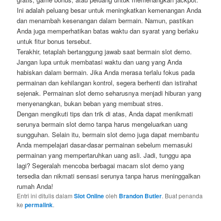
Ini adalah peluang besar untuk meningkatkan kemenangan Anda
dan menambah kesenangan dalam bermain. Namun, pastikan
Anda juga memperhatikan batas waktu dan syarat yang berlaku
untuk fitur bonus tersebut.
Terakhir, tetaplah bertanggung jawab saat bermain slot demo.
Jangan lupa untuk membatasi waktu dan uang yang Anda
habiskan dalam bermain. Jika Anda merasa terlalu fokus pada
permainan dan kehilangan kontrol, segera berhenti dan istirahat
sejenak. Permainan slot demo seharusnya menjadi hiburan yang
menyenangkan, bukan beban yang membuat stres.
Dengan mengikuti tips dan trik di atas, Anda dapat menikmati
serunya bermain slot demo tanpa harus mengeluarkan uang
sungguhan. Selain itu, bermain slot demo juga dapat membantu
Anda mempelajari dasar-dasar permainan sebelum memasuki
permainan yang mempertaruhkan uang asli. Jadi, tunggu apa
lagi? Segeralah mencoba berbagai macam slot demo yang
tersedia dan nikmati sensasi serunya tanpa harus meninggalkan
rumah Anda!
Entri ini ditulis dalam
Slot Online
oleh
Brandon Butler
. Buat penanda
ke
permalink
.