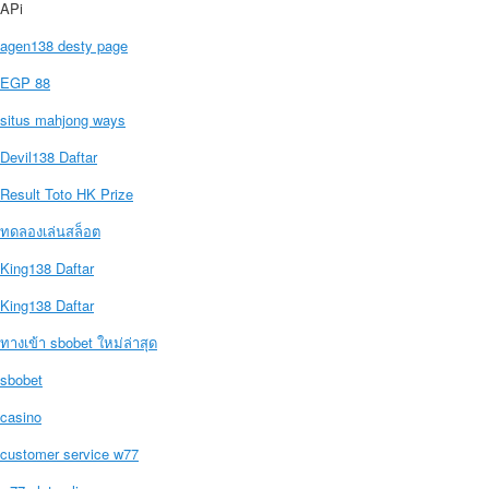
APi
agen138 desty page
EGP 88
situs mahjong ways
Devil138 Daftar
Result Toto HK Prize
ทดลองเล่นสล็อต
King138 Daftar
King138 Daftar
ทางเข้า sbobet ใหม่ล่าสุด
sbobet
casino
customer service w77