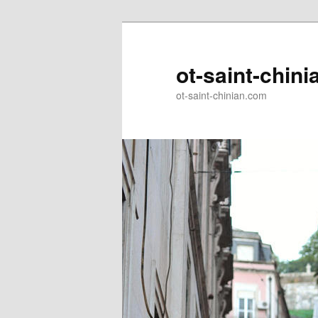
Langsung
ke
konten
ot-saint-chin
utama
ot-saint-chinian.com