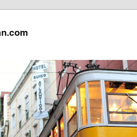
ian.com