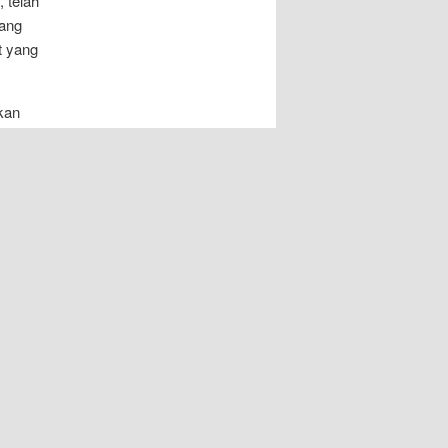
, telah
yang
t yang
kan
mainan slot
yang
man
emberikan
 memasang
tungkan
 adanya
rmainan
pada