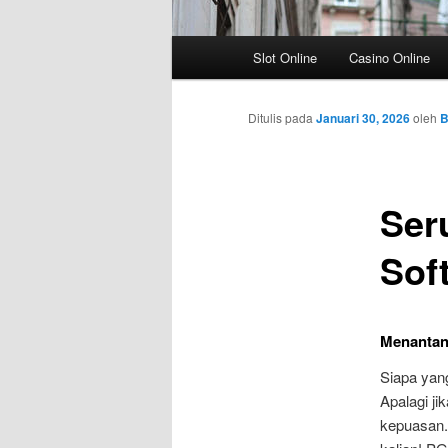
Menu
Slot Online
Casino Online
utama
Ditulis pada
Januari 30, 2026
oleh
B
Ser
Sof
Menantan
Siapa yan
Apalagi ji
kepuasan. 