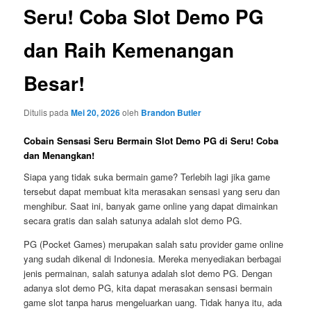
Seru! Coba Slot Demo PG
dan Raih Kemenangan
Besar!
Ditulis pada
Mei 20, 2026
oleh
Brandon Butler
Cobain Sensasi Seru Bermain Slot Demo PG di Seru! Coba
dan Menangkan!
Siapa yang tidak suka bermain game? Terlebih lagi jika game
tersebut dapat membuat kita merasakan sensasi yang seru dan
menghibur. Saat ini, banyak game online yang dapat dimainkan
secara gratis dan salah satunya adalah slot demo PG.
PG (Pocket Games) merupakan salah satu provider game online
yang sudah dikenal di Indonesia. Mereka menyediakan berbagai
jenis permainan, salah satunya adalah slot demo PG. Dengan
adanya slot demo PG, kita dapat merasakan sensasi bermain
game slot tanpa harus mengeluarkan uang. Tidak hanya itu, ada